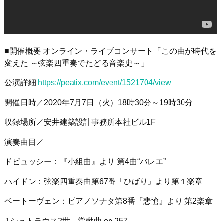
■開催概要 オンライン・ライブコンサート「この曲が時代を
変えた ～弦楽四重奏でたどる音楽史～」
公演詳細
https://peatix.com/event/1521704/view
開催日時／2020年7月7日（火）18時30分～19時30分
収録場所／安井建築設計事務所本社ビル1F
演奏曲目／
ドビュッシー：『小組曲』より 第4曲“バレエ”
ハイドン：弦楽四重奏曲第67番「ひばり」より第１楽章
ベートーヴェン：ピアノソナタ第8番『悲愴』より 第2楽章
J.シュトラウス2世：常動曲 op.257