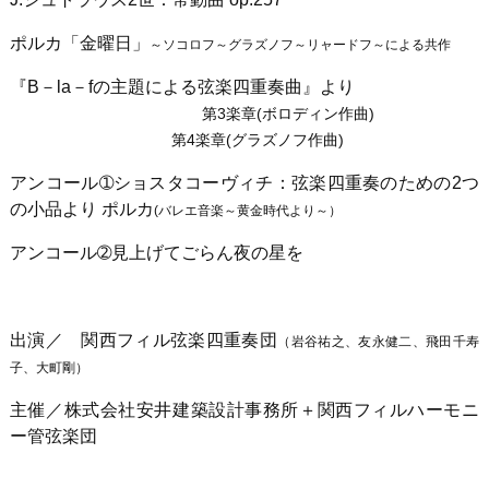
ポルカ「金曜日」
～ソコロフ～グラズノフ～リャードフ～による共作
『B－la－fの主題による弦楽四重奏曲』より
第3楽章(ボロディン作曲)
第4楽章(グラズノフ作曲)
アンコール➀ショスタコーヴィチ：弦楽四重奏のための2つ
の小品より ポルカ
(バレエ音楽～黄金時代より～）
アンコール➁見上げてごらん夜の星を
出演／ 関西フィル弦楽四重奏団
（岩谷祐之、友永健二、飛田千寿
子、大町剛）
主催／株式会社安井建築設計事務所＋関西フィルハーモニ
ー管弦楽団