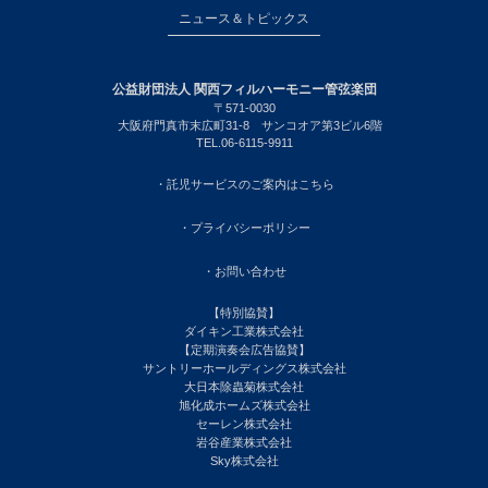
ニュース＆トピックス
公益財団法人 関西フィルハーモニー管弦楽団
〒571-0030
大阪府門真市末広町31-8 サンコオア第3ビル6階
TEL.06-6115-9911
・託児サービスのご案内はこちら
・プライバシーポリシー
・お問い合わせ
【特別協賛】
ダイキン工業株式会社
【定期演奏会広告協賛】
サントリーホールディングス株式会社
大日本除蟲菊株式会社
旭化成ホームズ株式会社
セーレン株式会社
岩谷産業株式会社
Sky株式会社