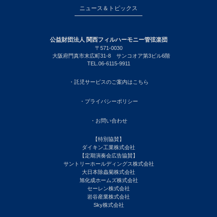
ニュース＆トピックス
公益財団法人 関西フィルハーモニー管弦楽団
〒571-0030
大阪府門真市末広町31-8 サンコオア第3ビル6階
TEL.06-6115-9911
・託児サービスのご案内はこちら
・プライバシーポリシー
・お問い合わせ
【特別協賛】
ダイキン工業株式会社
【定期演奏会広告協賛】
サントリーホールディングス株式会社
大日本除蟲菊株式会社
旭化成ホームズ株式会社
セーレン株式会社
岩谷産業株式会社
Sky株式会社