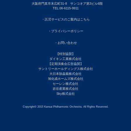
大阪府門真市末広町31-8 サンコオア第3ビル6階
TEL.06-6115-9911
・託児サービスのご案内はこちら
・プライバシーポリシー
・お問い合わせ
【特別協賛】
ダイキン工業株式会社
【定期演奏会広告協賛】
サントリーホールディングス株式会社
大日本除蟲菊株式会社
旭化成ホームズ株式会社
セーレン株式会社
岩谷産業株式会社
Sky株式会社
Copyright© 2015 Kansai Philharmonic Orchestra. All Rights Reserved.