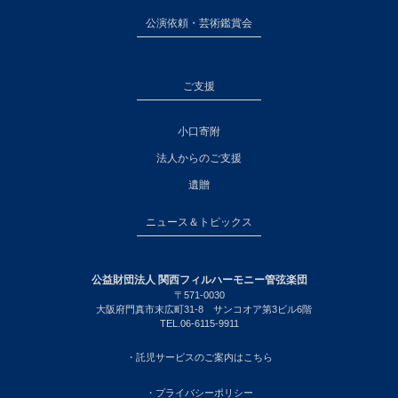
公演依頼・芸術鑑賞会
ご支援
小口寄附
法人からのご支援
遺贈
ニュース＆トピックス
公益財団法人 関西フィルハーモニー管弦楽団
〒571-0030
大阪府門真市末広町31-8 サンコオア第3ビル6階
TEL.06-6115-9911
・託児サービスのご案内はこちら
・プライバシーポリシー