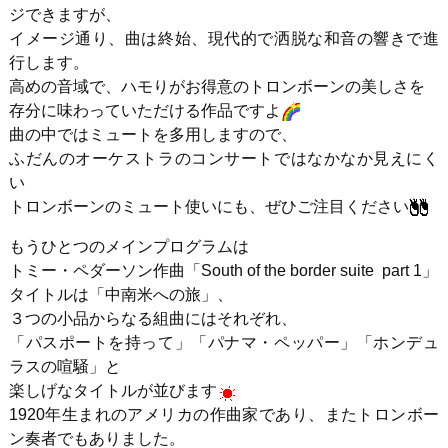
ジできますが、
イメージ通り、曲は終始、現代的で洒脱な和音の響きで進
行します。
高めの音域で、ハモりがお得意のトロンボーンの美しさを
存分に味わっていただける作品ですよ
曲の中ではミュートを多用しますので、
ふだんのオーケストラのコンサートではなかなか見えにく
い
トロンボーンのミュート使いにも、ぜひご注目ください
もうひとつのメインプログラムは
トミー・ペダーソン作曲「South of the border suite part 1」
タイトルは「中南米への旅」、
３つの小品からなる組曲にはそれぞれ、
「パスポートを持って」「パナマ・ペッパー」「ホンデュ
ラスの喧騒」と
楽しげなタイトルが並びます
1920年生まれのアメリカの作曲家であり、またトロンボー
ン奏者でもありました。