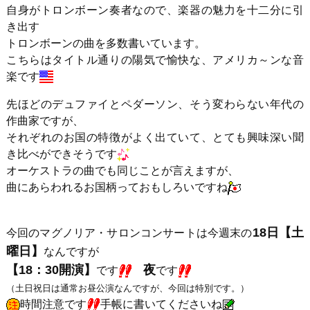
自身がトロンボーン奏者なので、楽器の魅力を十二分に引
き出す
トロンボーンの曲を多数書いています。
こちらはタイトル通りの陽気で愉快な、アメリカ～ンな音
楽です
先ほどのデュファイとペダーソン、そう変わらない年代の
作曲家ですが、
それぞれのお国の特徴がよく出ていて、とても興味深い聞
き比べができそうです
オーケストラの曲でも同じことが言えますが、
曲にあらわれるお国柄っておもしろいですね
18日【土
今回のマグノリア・サロンコンサートは今週末の
曜日】
なんですが
【18：30開演】
夜
です
です
（土日祝日は通常お昼公演なんですが、今回は特別です。）
時間注意です
手帳に書いてくださいね