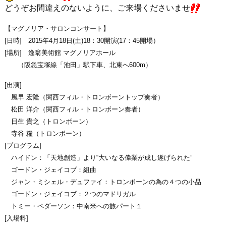
どうぞお間違えのないように、ご来場くださいませ
【マグノリア・サロンコンサート】
[日時] 2015年4月18日(土)18：30開演(17：45開場）
[場所] 逸翁美術館 マグノリアホール
（阪急宝塚線「池田」駅下車、北東へ600m）
[出演]
風早 宏隆（関西フィル・トロンボーントップ奏者）
松田 洋介（関西フィル・トロンボーン奏者）
日生 貴之（トロンボーン）
寺谷 糧（トロンボーン）
[プログラム]
ハイドン：「天地創造」より“大いなる偉業が成し遂げられた”
ゴードン・ジェイコブ：組曲
ジャン・ミシェル・デュファイ：トロンボーンの為の４つの小品
ゴードン・ジェイコブ：２つのマドリガル
トミー・ペダーソン：中南米への旅パート１
[入場料]