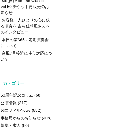
8/9(日)Meet the Classic
Vol.50 チケット再販売のお
知らせ
お客様一人ひとりの心に残
る演奏を/吉村佳莉凪さんへ
のインタビュー
本日の第365回定期演奏会
について
台風7号接近に伴う対応につ
いて
カテゴリー
50周年記念コラム
(68)
公演情報
(317)
関西フィルNews
(582)
事務局からのお知らせ
(408)
募集・求人
(80)