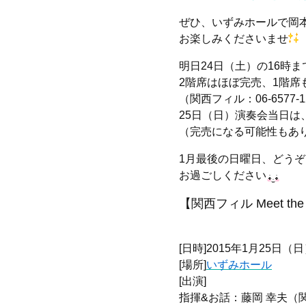
ぜひ、いずみホールで岡
お楽しみくださいませ
明日24日（土）の16時
2階席はほぼ完売、1階席
（関西フィル：06-6577-1
25日（日）演奏会当日は
（完売になる可能性もあ
1月最後の日曜日、どう
お過ごしください
【関西フィル Meet the C
[日時]2015年1月25日（日
[場所]
いずみホール
[出演]
指揮&お話：藤岡 幸夫（