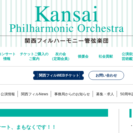
コンサート
チケットご購入の
友の会
公演依
後援会
社会貢献
情報
ご案内
（定期会員）
芸術鑑
関西フィルWEBチケット
お問い合わせ
公演情報
関西フィルNews
事務局からのお知らせ
募集・求人
50周
ンサート、まもなくです！！