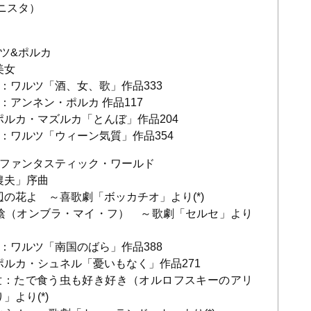
ニスタ）
ツ&ポルカ
美女
：ワルツ「酒、女、歌」作品333
：アンネン・ポルカ 作品117
ルカ・マズルカ「とんぼ」作品204
：ワルツ「ウィーン気質」作品354
とのファンタスティック・ワールド
農夫」序曲
の花よ ～喜歌劇「ボッカチオ」より(*)
陰（オンブラ・マイ・フ） ～歌劇「セルセ」より
：ワルツ「南国のばら」作品388
ルカ・シュネル「憂いもなく」作品271
世：たで食う虫も好き好き（オルロフスキーのアリ
より(*)