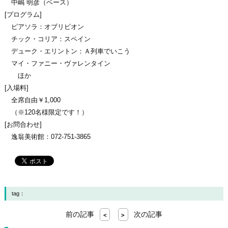
中嶋 明彦（ベース）
[プログラム]
ピアソラ：オブリビオン
チック・コリア：スペイン
デューク・エリントン：Ａ列車でいこう
マイ・ファニー・ヴァレンタイン
ほか
[入場料]
全席自由￥1,000
（※120名様限定です！）
[お問合わせ]
逸翁美術館：072-751-3865
tag：
前の記事
次の記事
<
>