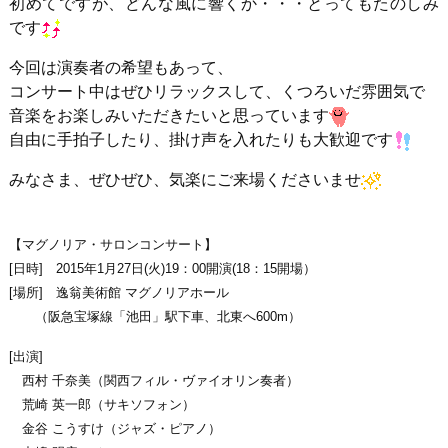
初めてですが、どんな風に響くか・・・とってもたのしみ
です
今回は演奏者の希望もあって、
コンサート中はぜひリラックスして、くつろいだ雰囲気で
音楽をお楽しみいただきたいと思っています
自由に手拍子したり、掛け声を入れたりも大歓迎です
みなさま、ぜひぜひ、気楽にご来場くださいませ
【マグノリア・サロンコンサート】
[日時] 2015年1月27日(火)19：00開演(18：15開場）
[場所] 逸翁美術館 マグノリアホール
（阪急宝塚線「池田」駅下車、北東へ600m）
[出演]
西村 千奈美（関西フィル・ヴァイオリン奏者）
荒崎 英一郎（サキソフォン）
金谷 こうすけ（ジャズ・ピアノ）