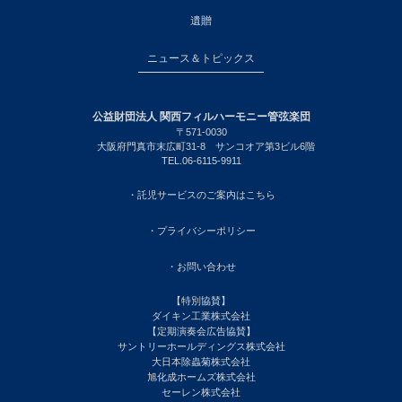
遺贈
ニュース＆トピックス
公益財団法人 関西フィルハーモニー管弦楽団
〒571-0030
大阪府門真市末広町31-8 サンコオア第3ビル6階
TEL.06-6115-9911
・託児サービスのご案内はこちら
・プライバシーポリシー
・お問い合わせ
【特別協賛】
ダイキン工業株式会社
【定期演奏会広告協賛】
サントリーホールディングス株式会社
大日本除蟲菊株式会社
旭化成ホームズ株式会社
セーレン株式会社