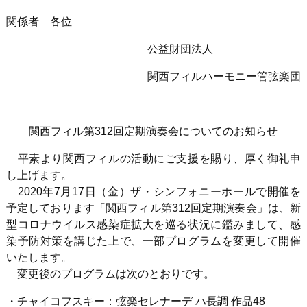
関係者 各位
公益財団法人
関西フィルハーモニー管弦楽団
関西フィル第
312
回定期演奏会についてのお知らせ
平素より関西フィルの活動にご支援を賜り、厚く御礼申
し上げます。
2020年
7
月
17
日（金）ザ・シンフォニーホールで開催を
予定しております「関西フィル第
312
回定期演奏会」は、新
型コロナウイルス感染症拡大を巡る状況に鑑みまして、感
染予防対策を講じた上で、一部プログラムを変更して開催
いたします。
変更後のプログラムは次のとおりです。
・チャイコフスキー：弦楽セレナーデ ハ長調 作品48