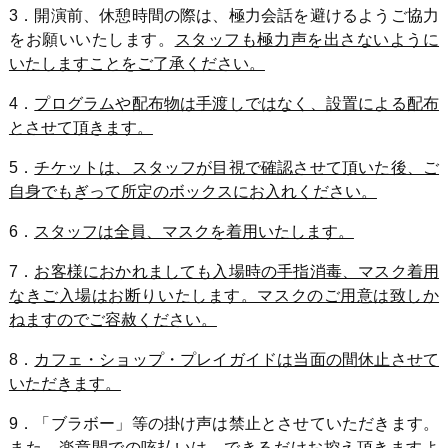
3．開演前、休憩時間の際は、極力会話を避けるようご協力
をお願いいたします。
スタッフも極力声を出さないように
いたしますことをご了承ください。
4．
プログラムや配布物は手渡しではなく、設置による配布
とさせて頂きます。
5．
チケットは、スタッフが目視で確認させて頂いた後、ご
自身でもぎって所定のボックスにお入れください。
6．
スタッフは全員、マスクを着用いたします。
7．
お客様におかれましても入場時の手指消毒、マスク着用
なきご入場はお断りいたします。マスクのご用意は致しか
ねますのでご容赦ください。
8．
カフェ・ショップ・プレイガイドは当面の間休止させて
いただきます。
9．「ブラボー」等の掛け声は禁止とさせていただきます。
また、楽章間での咳払いは、できるだけお控え頂きますよ