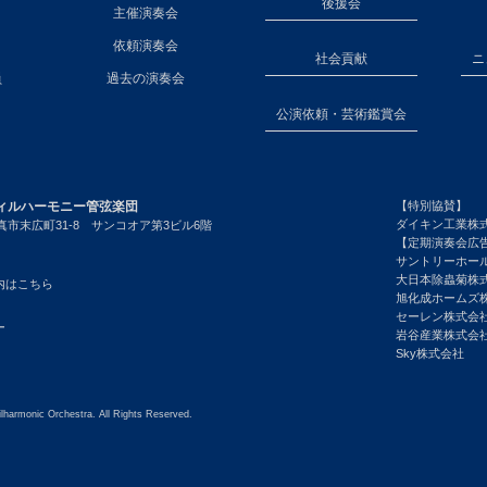
後援会
主催演奏会
依頼演奏会
社会貢献
ニ
員
過去の演奏会
公演依頼・芸術鑑賞会
ィルハーモニー管弦楽団
【特別協賛】
ダイキン工業株
市末広町31-8 サンコオア第3ビル6階
【定期演奏会広
サントリーホー
大日本除蟲菊株
内はこちら
旭化成ホームズ
セーレン株式会
ー
岩谷産業株式会
Sky株式会社
lharmonic Orchestra. All Rights Reserved.