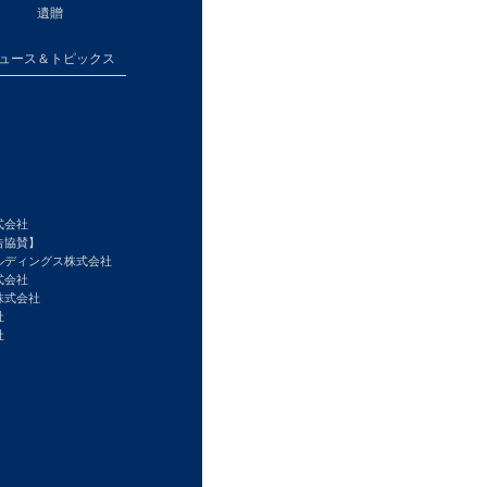
遺贈
ュース＆トピックス
式会社
告協賛】
ルディングス株式会社
式会社
株式会社
社
社