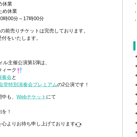
め休業
ため休業
時00分～17時00分
会
の前売りチケットは完売しております。
受付をいたします。
ィル主催公演第1弾は、
ウィーク
演奏会
と
会堂特別演奏会プレミアム
の2公演です！
間中も、
Webチケット
にて
。
約を！
を心よりお待ち申し上げております