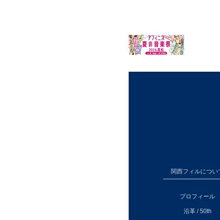
関西フィルについ
プロフィール
沿革 / 50th