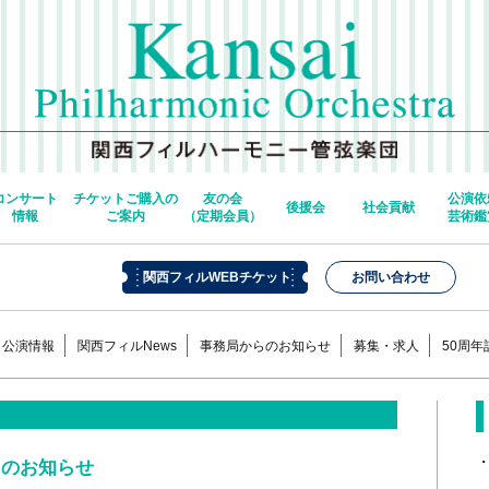
コンサート
チケットご購入の
友の会
公演依
後援会
社会貢献
情報
ご案内
（定期会員）
芸術鑑
関西フィルWEBチケット
お問い合わせ
公演情報
関西フィルNews
事務局からのお知らせ
募集・求人
50周
日のお知らせ