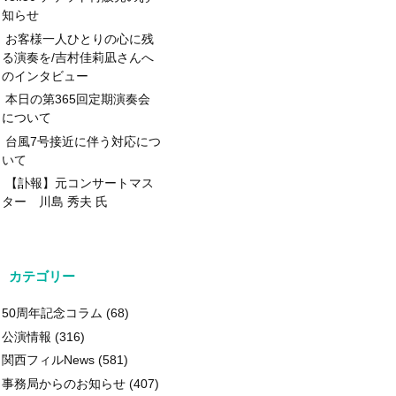
知らせ
お客様一人ひとりの心に残
る演奏を/吉村佳莉凪さんへ
のインタビュー
本日の第365回定期演奏会
について
台風7号接近に伴う対応につ
いて
【訃報】元コンサートマス
ター 川島 秀夫 氏
カテゴリー
50周年記念コラム
(68)
公演情報
(316)
関西フィルNews
(581)
事務局からのお知らせ
(407)