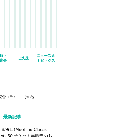
頼・
ニュース＆
ご支援
賞会
トピックス
年記念コラム
その他
最新記事
8/9(日)Meet the Classic
Vol.50 チケット再販売のお