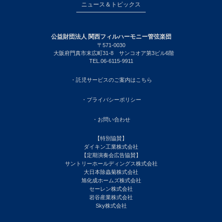
ニュース＆トピックス
公益財団法人 関西フィルハーモニー管弦楽団
〒571-0030
大阪府門真市末広町31-8 サンコオア第3ビル6階
TEL.06-6115-9911
・託児サービスのご案内はこちら
・プライバシーポリシー
・お問い合わせ
【特別協賛】
ダイキン工業株式会社
【定期演奏会広告協賛】
サントリーホールディングス株式会社
大日本除蟲菊株式会社
旭化成ホームズ株式会社
セーレン株式会社
岩谷産業株式会社
Sky株式会社