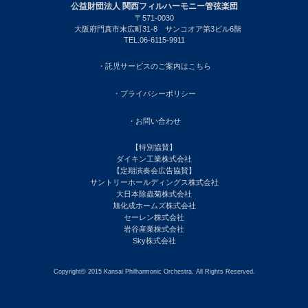
公益財団法人 関西フィルハーモニー管弦楽団
〒571-0030
大阪府門真市末広町31-8 サンコオア第3ビル6階
TEL.06-6115-9911
・託児サービスのご案内はこちら
・プライバシーポリシー
・お問い合わせ
【特別協賛】
ダイキン工業株式会社
【定期演奏会広告協賛】
サントリーホールディングス株式会社
大日本除蟲菊株式会社
旭化成ホームズ株式会社
セーレン株式会社
岩谷産業株式会社
Sky株式会社
Copyright© 2015 Kansai Philharmonic Orchestra. All Rights Reserved.