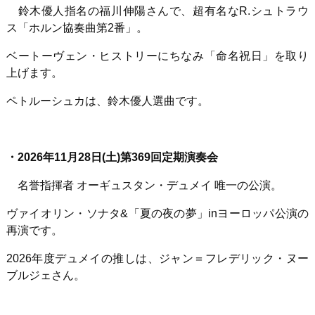
鈴木優人指名の福川伸陽さんで、超有名な
R.
シュトラウ
ス「ホルン協奏曲第
2
番」。
ベートーヴェン・ヒストリーにちなみ「命名祝日」を取り
上げます。
ペトルーシュカは、鈴木優人選曲です。
・
2026
年
11
月
28
日
(
土
)
第
369
回定期演奏会
名誉指揮者 オーギュスタン・デュメイ 唯一の公演。
ヴァイオリン・ソナタ
&
「夏の夜の夢」
in
ヨーロッパ公演の
再演です。
2026年度デュメイの推しは、ジャン＝フレデリック・ヌー
ブルジェさん。