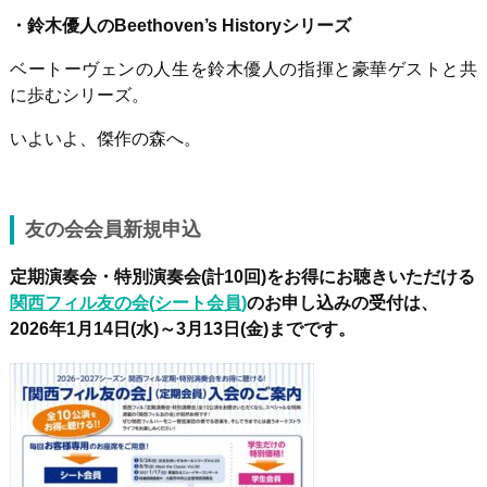
・鈴木優人の
Beethoven
’
s History
シリーズ
ベートーヴェンの人生を鈴木優人の指揮と豪華ゲストと共
に歩むシリーズ。
いよいよ、傑作の森へ。
友の会会員新規申込
定期演奏会・特別演奏会
(
計
10
回
)
をお得にお聴きいただける
関西フィル友の会
(
シート会員
)
のお申し込みの受付は、
2026
年
1
月
14
日
(
水
)
～
3
月
13
日
(
金
)
までです。