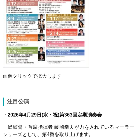
画像クリックで拡大します
注目公演
・
2026
年
4
月
29
日
(
水・祝
)
第
363
回定期演奏会
総監督・首席指揮者 藤岡幸夫が力を入れているマーラー
シリーズとして、第
4
番を取り上げます。