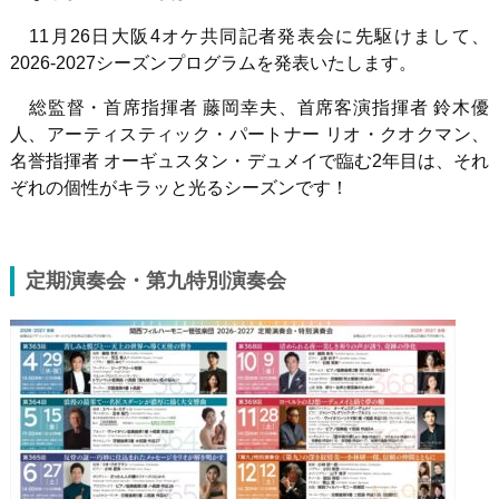
11月
26
日大阪
4
オケ共同記者発表会に先駆けまして、
2026-2027
シーズンプログラムを発表いたします。
総監督・首席指揮者 藤岡幸夫、首席客演指揮者 鈴木優
人、アーティスティック・パートナー リオ・クオクマン、
名誉指揮者 オーギュスタン・デュメイで臨む
2
年目は、それ
ぞれの個性がキラッと光るシーズンです！
定期演奏会・第九特別演奏会