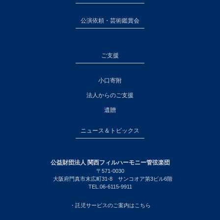
公演依頼・芸術鑑賞会
ご支援
小口寄附
法人からのご支援
遺贈
ニュース＆トピックス
公益財団法人 関西フィルハーモニー管弦楽団
〒571-0030
大阪府門真市末広町31-8 サンコオア第3ビル6階
TEL.06-6115-9911
・託児サービスのご案内はこちら