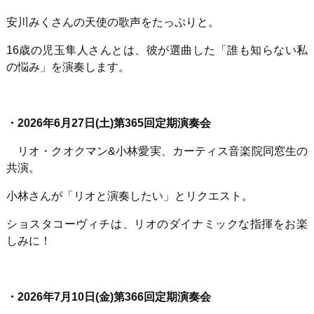
安川みくさんの天使の歌声をたっぷりと。
16歳の児玉隼人さんとは、彼が選曲した「誰も知らない私
の悩み」を演奏します。
・
2026
年
6
月
27
日
(
土
)
第
365
回定期演奏会
リオ・クオクマン
&
小林愛実、カーティス音楽院同窓生の
共演。
小林さんが「リオと演奏したい」とリクエスト。
ショスタコーヴィチは、リオのダイナミックな指揮をお楽
しみに！
・
2026
年
7
月
10
日
(
金
)
第
366
回定期演奏会