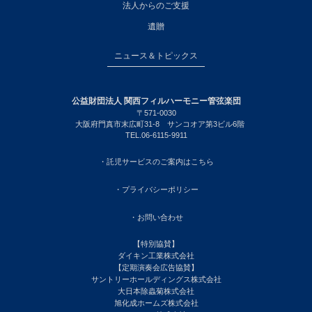
法人からのご支援
遺贈
ニュース＆トピックス
公益財団法人 関西フィルハーモニー管弦楽団
〒571-0030
大阪府門真市末広町31-8 サンコオア第3ビル6階
TEL.06-6115-9911
・託児サービスのご案内はこちら
・プライバシーポリシー
・お問い合わせ
【特別協賛】
ダイキン工業株式会社
【定期演奏会広告協賛】
サントリーホールディングス株式会社
大日本除蟲菊株式会社
旭化成ホームズ株式会社