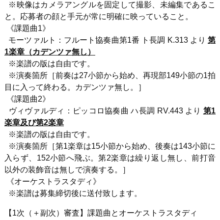
※映像はカメラアングルを固定して撮影、未編集であるこ
と。応募者の顔と手元が常に明確に映っていること。
《課題曲
1
》
モーツァルト：フルート協奏曲第
1
番 ト長調
K.313
より
第
1楽章（カデンツァ無し）
※楽譜の版は自由です。
※演奏箇所［前奏は
27
小節から始め、再現部
149
小節の
1
拍
目に入って終わる。カデンツァ無し。］
《課題曲
2
》
ヴィヴァルディ：ピッコロ協奏曲 ハ長調
RV.443
より
第1
楽章及び第2楽章
※楽譜の版は自由です。
※演奏箇所［第
1
楽章は
15
小節から始め、後奏は
143
小節に
入らず、
152
小節へ飛ぶ。第
2
楽章は繰り返し無し、前打音
以外の装飾音は無しで演奏する。］
《オーケストラスタディ》
※楽譜は募集締切後に送付致します。
【
1
次（＋副次）審査】課題曲とオーケストラスタディ