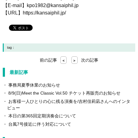
【
E-mail
】
kpo1982@kansaiphil.jp
【
URL
】
https://kansaiphil.jp/
tag：
前の記事
次の記事
<
>
最新記事
事務局夏季休業のお知らせ
8/9(日)Meet the Classic Vol.50 チケット再販売のお知らせ
お客様一人ひとりの心に残る演奏を/吉村佳莉凪さんへのインタ
ビュー
本日の第365回定期演奏会について
台風7号接近に伴う対応について