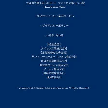
大阪府門真市末広町31-8 サンコオア第3ビル6階
TEL.06-6115-9911
・託児サービスのご案内はこちら
・プライバシーポリシー
・お問い合わせ
【特別協賛】
ダイキン工業株式会社
【定期演奏会広告協賛】
サントリーホールディングス株式会社
大日本除蟲菊株式会社
旭化成ホームズ株式会社
セーレン株式会社
岩谷産業株式会社
Sky株式会社
Copyright© 2015 Kansai Philharmonic Orchestra. All Rights Reserved.