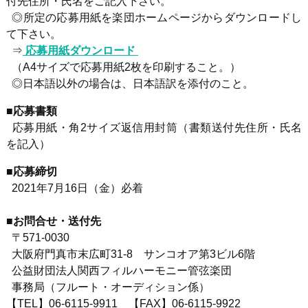
付先住所・氏名をご記入下さい。
◎所定の応募用紙を楽団ホームページからダウンロードし
て下さい。
⇒
応募用紙ダウンロード
（
A4
サイズで応募用紙
2
枚を印刷すること。）
◎日本語以外の場合は、日本語訳を添付のこと。
■応募書類
応募用紙・角
2
サイズ返信用封筒（書類送付先住所・氏名
を記入）
■応募締切
2021年
7
月
16
日（金）必着
■お問合せ・送付先
〒
571-0030
大阪府門真市末広町
31-8
サンコオア第
3
ビル
6
階
公益財団法人関西フィルハーモニー管弦楽団
事務局（フルート・オーディション係）
【
TEL
】
06-6115-9911
【
FAX
】
06-6115-9922