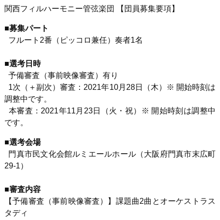
関西フィルハーモニー管弦楽団 【団員募集要項】
■募集パート
フルート
2
番（ピッコロ兼任）奏者
1
名
■選考日時
予備審査（事前映像審査）有り
1次（＋副次）審査：
2021
年
10
月
28
日（木）※ 開始時刻は
調整中です。
本審査：
2021
年
11
月
23
日（火・祝）※ 開始時刻は調整中
です。
■選考会場
門真市民文化会館ルミエールホール（大阪府門真市末広町
29-1
）
■審査内容
【予備審査（事前映像審査）】課題曲
2
曲とオーケストラス
タディ