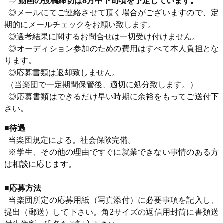
⇒
動画の投稿締切は8月中下旬頃を予定しています。
◎メールにてご連絡させて頂く場合がございますので、定
期的にメールチェックをお願い致します。
◎選考結果に関するお問合せは一切受け付けません。
◎オーディション参加のための費用はすべて本人負担とな
ります。
◎応募書類は返却致しません。
（当楽団で一定期間保管後、適切に処分致します。）
◎応募書類はできるだけ早い時期に余裕をもってご送付下
さい。
■待遇
当楽団規定による。社会保険完備。
※学生、その他の理由ですぐに就業できない事情のある方
は相談に応じます。
■応募方法
当楽団所定の応募用紙（写真添付）に必要事項を記入し、
提出（郵送）して下さい。角
2
サイズの返信用封筒に書類送