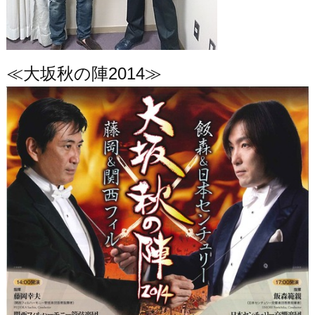
≪大坂秋の陣2014≫