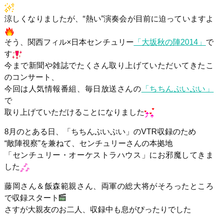
涼しくなりましたが、“熱い”演奏会が目前に迫っていますよ
そう、関西フィル×日本センチュリー
「大坂秋の陣2014」
で
す
今まで新聞や雑誌でたくさん取り上げていただいてきたこ
のコンサート、
今回は人気情報番組、毎日放送さんの
「ちちんぷいぷい」
で
取り上げていただけることになりました
8月のとある日、「ちちんぷいぷい」のVTR収録のため
“敵陣視察”を兼ねて、センチュリーさんの本拠地
「センチュリー・オーケストラハウス」にお邪魔してきま
した
藤岡さん＆飯森範親さん、両軍の総大将がそろったところ
で収録スタート
さすが大親友のお二人、収録中も息がぴったりでした