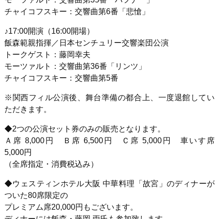
チャイコフスキー：交響曲第6番「悲愴」
♪17:00開演（16:00開場）
飯森範親指揮／日本センチュリー交響楽団公演
トークゲスト：藤岡幸夫
モーツァルト：交響曲第36番「リンツ」
チャイコフスキー：交響曲第5番
※関西フィル公演後、舞台準備の都合上、一度退館してい
ただきます。
◆2つの公演セット券のみの販売となります。
Ａ席 8,000円 Ｂ席 6,500円 Ｃ席 5,000円 車いす席
5,000円
（全席指定・消費税込み）
◆ウェスティンホテル大阪 中華料理「故宮」のディナーが
ついた80席限定の
プレミアム席20,000円もございます。
ディナーには飯森・藤岡 両氏も参加致します。