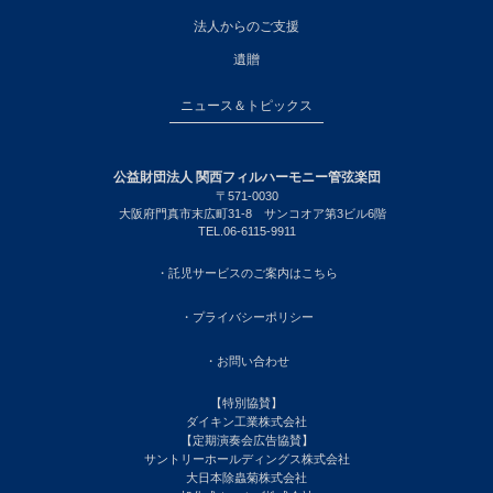
法人からのご支援
遺贈
ニュース＆トピックス
公益財団法人 関西フィルハーモニー管弦楽団
〒571-0030
大阪府門真市末広町31-8 サンコオア第3ビル6階
TEL.06-6115-9911
・託児サービスのご案内はこちら
・プライバシーポリシー
・お問い合わせ
【特別協賛】
ダイキン工業株式会社
【定期演奏会広告協賛】
サントリーホールディングス株式会社
大日本除蟲菊株式会社