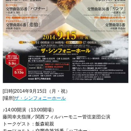
[日時]2014年9月15日（月・祝）
[場所]
ザ・シンフォニーホール
♪14:00開演（13:00開場）
藤岡幸夫指揮／関西フィルハーモニー管弦楽団公演
トークゲスト：飯森範親
モーツァルト：交響曲第35番「ハフナー」