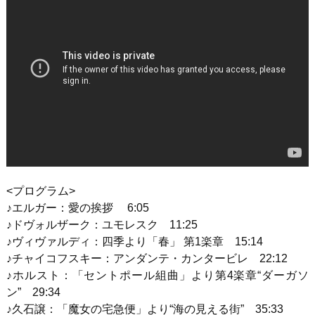
<プログラム
>
♪エルガー：愛の挨拶
6:05
♪ドヴォルザーク：ユモレスク
11:25
♪ヴィヴァルディ：四季より「春」 第
1
楽章
15:14
♪チャイコフスキー：アンダンテ・カンタービレ
22:12
♪ホルスト：「セントポール組曲」より第
4
楽章“ダーガソ
ン”
29:34
♪久石譲：「魔女の宅急便」より“海の見える街
”
35:33