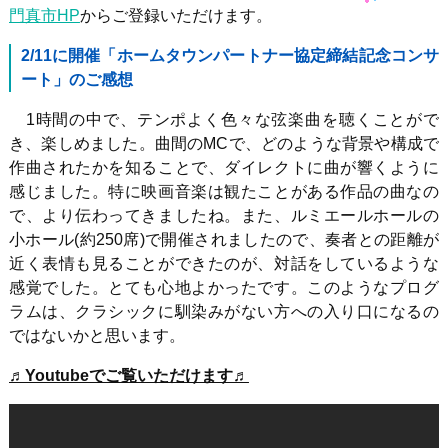
門真市HP
からご登録いただけます。
2/11
に開催「ホームタウンパートナー協定締結記念コンサ
ート」のご感想
1時間の中で、テンポよく色々な弦楽曲を聴くことがで
き、楽しめました。曲間の
MC
で、どのような背景や構成で
作曲されたかを知ることで、ダイレクトに曲が響くように
感じました。特に映画音楽は観たことがある作品の曲なの
で、より伝わってきましたね。また、ルミエールホールの
小ホール
(
約
250
席
)
で開催されましたので、奏者との距離が
近く表情も見ることができたのが、対話をしているような
感覚でした。とても心地よかったです。このようなプログ
ラムは、クラシックに馴染みがない方への入り口になるの
ではないかと思います。
♬Youtubeでご覧いただけます♬