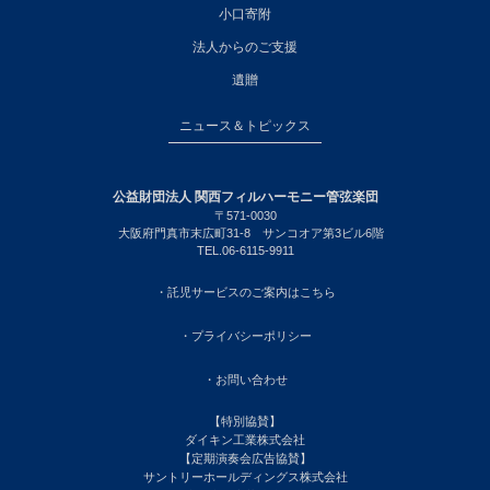
小口寄附
法人からのご支援
遺贈
ニュース＆トピックス
公益財団法人 関西フィルハーモニー管弦楽団
〒571-0030
大阪府門真市末広町31-8 サンコオア第3ビル6階
TEL.06-6115-9911
・託児サービスのご案内はこちら
・プライバシーポリシー
・お問い合わせ
【特別協賛】
ダイキン工業株式会社
【定期演奏会広告協賛】
サントリーホールディングス株式会社