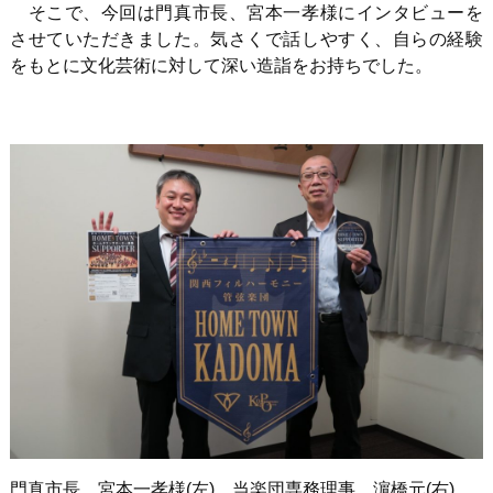
そこで、今回は門真市長、宮本一孝様にインタビューを
させていただきました。気さくで話しやすく、自らの経験
をもとに文化芸術に対して深い造詣をお持ちでした。
門真市長、宮本一孝様
(
左
)
当楽団専務理事、濵橋元
(
右
)