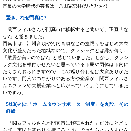
市長の大学時代の芸名は「爪田家忠拝
(
ﾂﾒﾀﾔ ﾁｭｳﾊｲ
)
」
驚き、なぜ門真に?
関西フィルさんが門真市に移転すると聞いて、正直「な
ぜ
?
」と驚きました。
門真市は、江州音頭や河内音頭などの盆踊りをはじめ大衆
文化が盛んだった地域なので、クラシックとは縁が薄く、
「敷居が高いのでは
?
」と感じていました。しかし、クラシ
ック文化を根付かせたいと思っている市民や団体は市内に
たくさんおられますので、この巡り合わせは大変ありがた
いです。門真のつながりのある方や企業が、関西フィルさ
んのファンや支援企業へと広がっていくようにしていきた
いですね。
5/18(
火)に「ホームタウンサポーター制度」を創設、その
経緯
「関西フィルさんが門真市に移転された」だけにとどま
らず、市民と関わりを持てるようにできたらという思いを