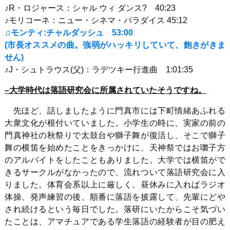
♪
R
・ロジャース：シャル ウィ ダンス
?
40:23
♪モリコーネ：ニュー・シネマ・パラダイス
45:12
♫モンティ:チャルダッシュ 53:00
(市長オススメの曲。強弱がハッキリしていて、飽きがきま
せん
)
♪J・シュトラウス
(
父
)
：ラデツキー行進曲
1:01:35
–
大学時代は落語研究会に所属されていたそうですね。
先ほど、話しましたように門真市には下町情緒あふれる
大衆文化が根付いていました。小学生の時に、実家の前の
門真神社の秋祭りで太鼓台や獅子舞が復活し、そこで獅子
舞の横笛を始めたことをきっかけに、天神祭ではお囃子方
のアルバイトをしたこともありました。大学では横笛がで
きるサークルがなかったので、流れついて落語研究会に入
りました。体育会系以上に厳しく、昼休みに入ればラジオ
体操、発声練習の後、順番に落語を披露して、先輩にどや
され続けるという毎日でした。落研にいたからこそ気づい
たことは、アマチュアである学生落語の経験者が目の肥え