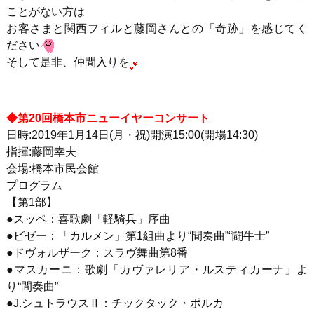
ことがない方は
お客さまと関西フィルと藤岡さんとの「奇跡」を感じてく
ださい
そして是非、仲間入りを
◆第20回橋本市ニューイヤーコンサート
日時:2019年1月14日(月・祝)開演15:00(開場14:30)
指揮:藤岡幸夫
会場:橋本市民会館
プログラム
【第1部】
●スッペ：喜歌劇「軽騎兵」序曲
●ビゼー：「カルメン」第1組曲より“間奏曲”“闘牛士”
●ドヴォルザーク：スラヴ舞曲第8番
●マスカーニ：歌劇「カヴァレリア・ルスティカーナ」よ
り“間奏曲”
●J.シュトラウスⅡ：チックタック・ポルカ