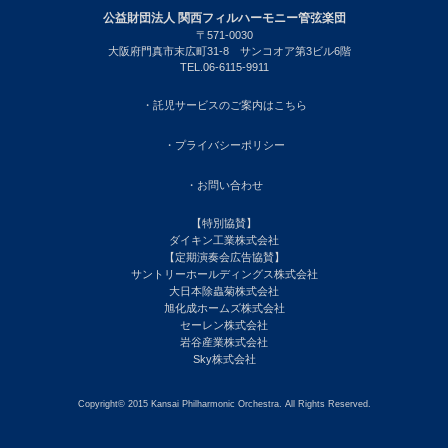
公益財団法人 関西フィルハーモニー管弦楽団
〒571-0030
大阪府門真市末広町31-8 サンコオア第3ビル6階
TEL.06-6115-9911
・託児サービスのご案内はこちら
・プライバシーポリシー
・お問い合わせ
【特別協賛】
ダイキン工業株式会社
【定期演奏会広告協賛】
サントリーホールディングス株式会社
大日本除蟲菊株式会社
旭化成ホームズ株式会社
セーレン株式会社
岩谷産業株式会社
Sky株式会社
Copyright© 2015 Kansai Philharmonic Orchestra. All Rights Reserved.