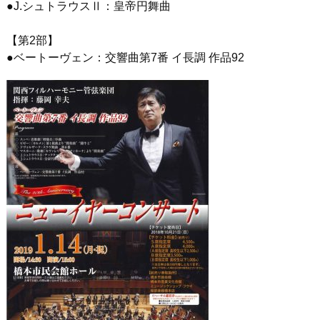
●J.シュトラウスⅡ：皇帝円舞曲
【第2部】
●ベートーヴェン：交響曲第7番 イ長調 作品92