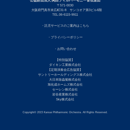
公益財団法人 関西フィルハーモニー管弦楽団
〒571-0030
大阪府門真市末広町31-8 サンコオア第3ビル6階
TEL.06-6115-9911
・託児サービスのご案内はこちら
・プライバシーポリシー
・お問い合わせ
【特別協賛】
ダイキン工業株式会社
【定期演奏会広告協賛】
サントリーホールディングス株式会社
大日本除蟲菊株式会社
旭化成ホームズ株式会社
セーレン株式会社
岩谷産業株式会社
Sky株式会社
Copyright© 2015 Kansai Philharmonic Orchestra. All Rights Reserved.