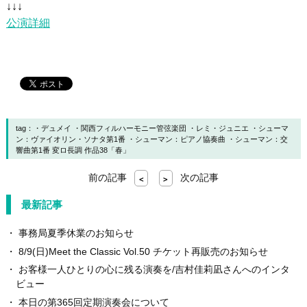
↓↓↓
公演詳細
tag：
デュメイ
関西フィルハーモニー管弦楽団
レミ・ジュニエ
シューマ
ン：ヴァイオリン・ソナタ第1番
シューマン：ピアノ協奏曲
シューマン：交
響曲第1番 変ロ長調 作品38「春」
前の記事
次の記事
<
>
最新記事
事務局夏季休業のお知らせ
8/9(日)Meet the Classic Vol.50 チケット再販売のお知らせ
お客様一人ひとりの心に残る演奏を/吉村佳莉凪さんへのインタ
ビュー
本日の第365回定期演奏会について