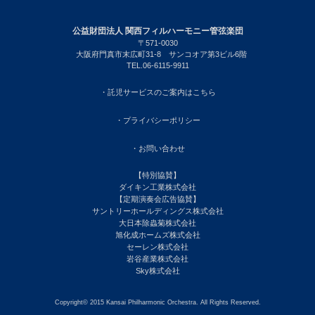
公益財団法人 関西フィルハーモニー管弦楽団
〒571-0030
大阪府門真市末広町31-8 サンコオア第3ビル6階
TEL.06-6115-9911
・託児サービスのご案内はこちら
・プライバシーポリシー
・お問い合わせ
【特別協賛】
ダイキン工業株式会社
【定期演奏会広告協賛】
サントリーホールディングス株式会社
大日本除蟲菊株式会社
旭化成ホームズ株式会社
セーレン株式会社
岩谷産業株式会社
Sky株式会社
Copyright© 2015 Kansai Philharmonic Orchestra. All Rights Reserved.