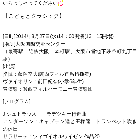
いらっしゃってください
【こどもとクラシック】
[日時]2014年8月27日(水)14：00開演(13：15開場)
[場所]大阪国際交流センター
（最寄駅：近鉄大阪上本町駅、大阪市営地下鉄谷町九丁目
駅）
[出演]
指揮：藤岡幸夫(関西フィル首席指揮者)
ヴァイオリン：前田妃奈(小学6年生)
管弦楽：関西フィルハーモニー管弦楽団
[プログラム]
J.シュトラウスⅠ：ラデツキー行進曲
アンダーソン：キャプテン達と王様達、トランペット吹き
の休日
サラサーテ：ツィゴイネルワイゼン 作品20