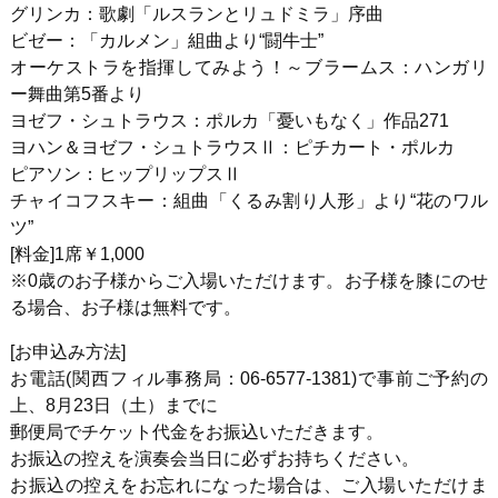
グリンカ：歌劇「ルスランとリュドミラ」序曲
ビゼー：「カルメン」組曲より“闘牛士”
オーケストラを指揮してみよう！～ブラームス：ハンガリ
ー舞曲第5番より
ヨゼフ・シュトラウス：ポルカ「憂いもなく」作品271
ヨハン＆ヨゼフ・シュトラウスⅡ：ピチカート・ポルカ
ピアソン：ヒップリップスⅡ
チャイコフスキー：組曲「くるみ割り人形」より“花のワル
ツ”
[料金]1席￥1,000
※0歳のお子様からご入場いただけます。お子様を膝にのせ
る場合、お子様は無料です。
[お申込み方法]
お電話(関西フィル事務局：06-6577-1381)で事前ご予約の
上、8月23日（土）までに
郵便局でチケット代金をお振込いただきます。
お振込の控えを演奏会当日に必ずお持ちください。
お振込の控えをお忘れになった場合は、ご入場いただけま