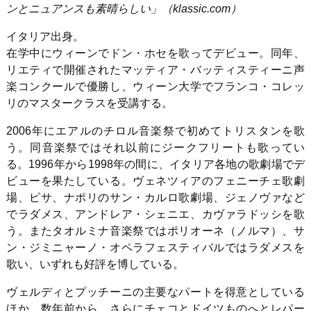
ンとニュアンスも素晴らしい」（klassic.com）
イタリア出身。
在学中にウィーンでドン・ホセを歌ってデビュー。同年、
リエティで開催されたマッティア・バッティスティーニ声
楽コンクールで優勝し、ウィーン大学でフランコ・コレッ
リのマスタークラスを受講する。
2006年にエアルのチロル音楽祭で初めてトリスタンを歌
う。同音楽祭ではそれ以前にジークフリートも歌ってい
る。1996年から1998年の間に、イタリア各地の歌劇場でデ
ビューを果たしている。ヴェネツィアのフェニーチェ歌劇
場、ピサ、ナポリのサン・カルロ歌劇場、ジェノヴァなど
でラダメス、アンドレア・シェニエ、カヴァラドッシを歌
う。またタオルミナ音楽祭ではポリオーネ（ノルマ）、サ
ン・ジミニャーノ・オペラフェスティバルではラダメスを
歌い、いずれも好評を博している。
ヴェルディとプッチーニの主要なパートを得意としている
ほか、数年前から、さらにチェコとドイツものへとレパー