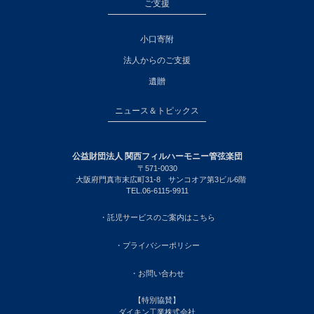
ご支援
小口寄附
法人からのご支援
遺贈
ニュース＆トピックス
公益財団法人 関西フィルハーモニー管弦楽団
〒571-0030
大阪府門真市末広町31-8 サンコオア第3ビル6階
TEL.06-6115-9911
・託児サービスのご案内はこちら
・プライバシーポリシー
・お問い合わせ
【特別協賛】
ダイキン工業株式会社