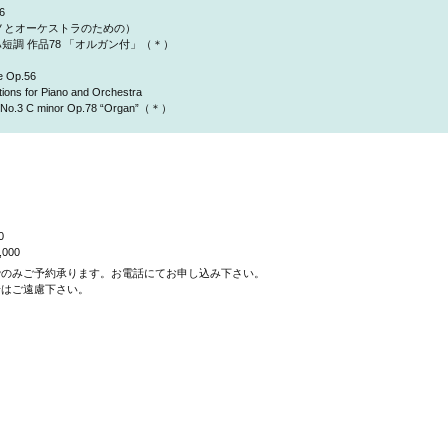
6
ノとオーケストラのための）
短調 作品78 「オルガン付」（＊）
e Op.56
ons for Piano and Orchestra
y No.3 C minor Op.78 “Organ”（＊）
0
000
でのみご予約承ります。お電話にてお申し込み下さい。
場はご遠慮下さい。
団