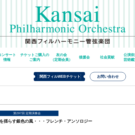
コンサート
チケットご購入の
友の会
公演依
後援会
社会貢献
情報
ご案内
（定期会員）
芸術鑑
関西フィルWEBチケット
お問い合わせ
第297回 定期演奏会
を揺らす銀色の風・・・フレンチ・アンソロジー