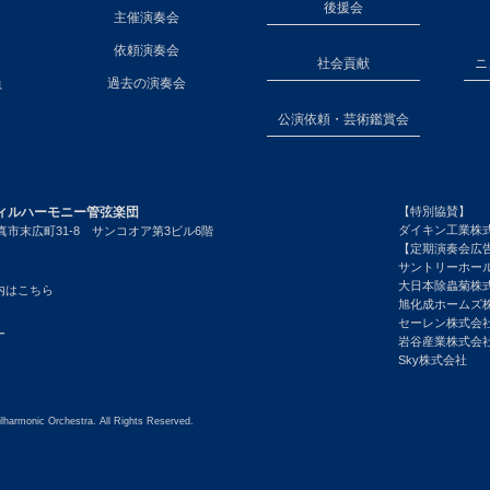
後援会
主催演奏会
依頼演奏会
社会貢献
ニ
員
過去の演奏会
公演依頼・芸術鑑賞会
ィルハーモニー管弦楽団
【特別協賛】
ダイキン工業株
市末広町31-8 サンコオア第3ビル6階
【定期演奏会広
サントリーホー
大日本除蟲菊株
内はこちら
旭化成ホームズ
セーレン株式会
ー
岩谷産業株式会
Sky株式会社
lharmonic Orchestra. All Rights Reserved.