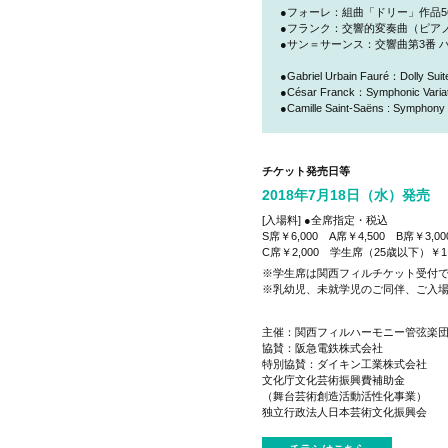
●フォーレ：組曲「ドリー」作品5
●フランク：交響的変奏曲（ピア
●サン＝サーンス：交響曲第3番 ハ
●Gabriel Urbain Fauré：Dolly Suit
●César Franck：Symphonic Variati
●Camille Saint-Saëns : Symphon
チケット発売日等
2018年7月18日（水）発売
[入場料] ●全席指定・税込
S席￥6,000 A席￥4,500 B席￥3,00
C席￥2,000 学生席（25歳以下）￥1,
※学生席は関西フィルチケット受付
※乳幼児、未就学児のご同伴、ご入
主催：関西フィルハーモニー管弦楽
協賛：阪急電鉄株式会社
特別協賛：ダイキン工業株式会社
文化庁文化芸術振興費補助金
（舞台芸術創造活動活性化事業）
独立行政法人日本芸術文化振興会