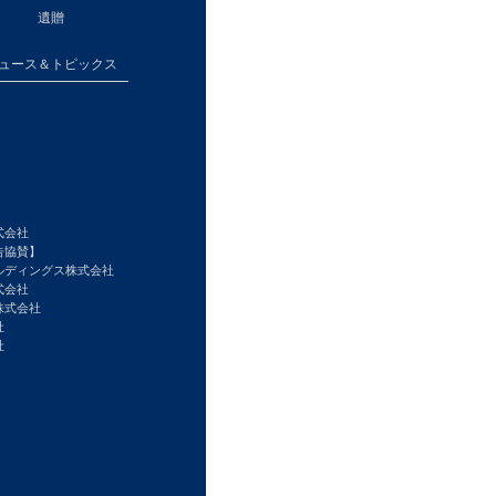
遺贈
ュース＆トピックス
式会社
告協賛】
ルディングス株式会社
式会社
株式会社
社
社