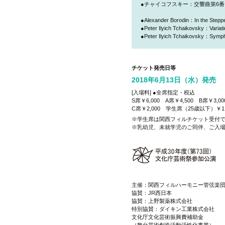
●チャイコフスキー：交響曲第6番 
●Alexander Borodin：In the Steppe
●Peter Ilyich Tchaikovsky：Varia
●Peter Ilyich Tchaikovsky：Symph
チケット発売日等
2018年6月13日（水）発売
[入場料] ●全席指定・税込
S席￥6,000 A席￥4,500 B席￥3,00
C席￥2,000 学生席（25歳以下）￥1,
※学生席は関西フィルチケット受付
※乳幼児、未就学児のご同伴、ご入
主催：関西フィルハーモニー管弦楽
協賛：JR西日本
協賛：上野製薬株式会社
特別協賛：ダイキン工業株式会社
文化庁文化芸術振興費補助金
（舞台芸術創造活動活性化事業）