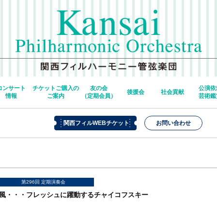
コンサート
チケットご購入の
友の会
公演依
後援会
社会貢献
情報
ご案内
（定期会員）
芸術鑑
関西フィルWEBチケット
お問い合わせ
第296回 定期演奏会
風・・・フレッシュに躍動するチャイコフスキー