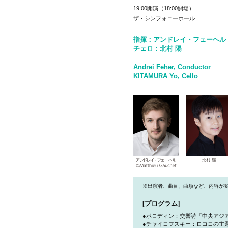
19:00開演（18:00開場）
ザ・シンフォニーホール
指揮：アンドレイ・フェーヘル
チェロ：北村 陽
Andrei Feher, Conductor
KITAMURA Yo, Cello
※出演者、曲目、曲順など、内容が
[プログラム]
●ボロディン：交響詩「中央アジ
●チャイコフスキー：ロココの主題