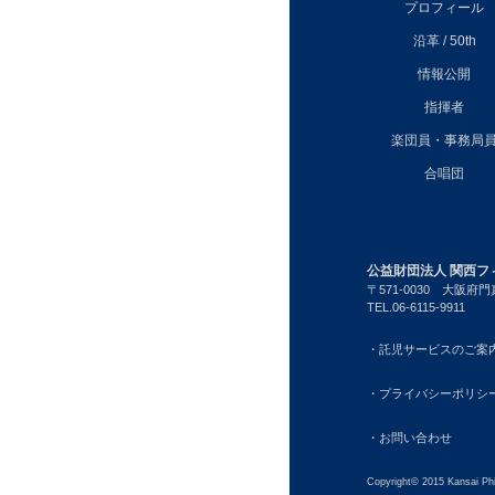
プロフィール
沿革 / 50th
情報公開
指揮者
楽団員・事務局
合唱団
公益財団法人 関西フ
〒571-0030
大阪府門真
TEL.06-6115-9911
・託児サービスのご案
・プライバシーポリシ
・お問い合わせ
Copyright© 2015 Kansai Phi