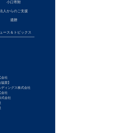
小口寄附
法人からのご支援
遺贈
ュース＆トピックス
式会社
告協賛】
ルディングス株式会社
式会社
株式会社
社
社