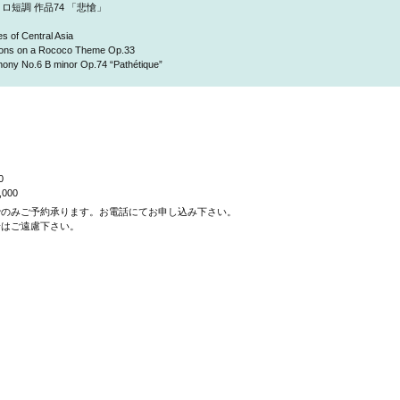
ロ短調 作品74 「悲愴」
s of Central Asia
tions on a Rococo Theme Op.33
ony No.6 B minor Op.74 “Pathétique”
0
000
でのみご予約承ります。お電話にてお申し込み下さい。
場はご遠慮下さい。
団