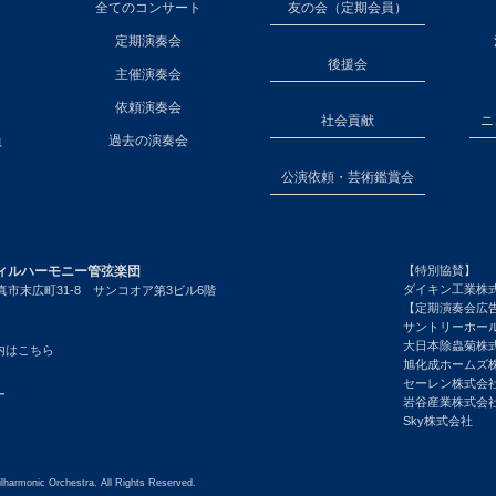
全てのコンサート
友の会（定期会員）
定期演奏会
後援会
主催演奏会
依頼演奏会
社会貢献
ニ
員
過去の演奏会
公演依頼・芸術鑑賞会
ィルハーモニー管弦楽団
【特別協賛】
ダイキン工業株
市末広町31-8 サンコオア第3ビル6階
【定期演奏会広
サントリーホー
大日本除蟲菊株
内はこちら
旭化成ホームズ
セーレン株式会
ー
岩谷産業株式会
Sky株式会社
lharmonic Orchestra. All Rights Reserved.