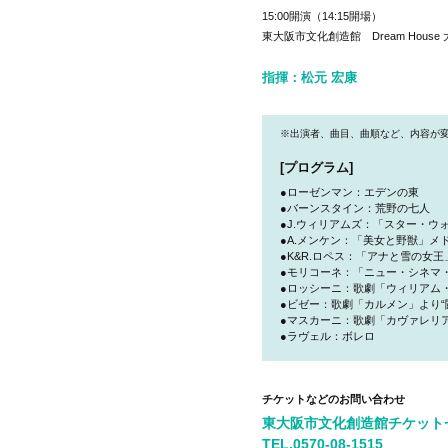
15:00開演（14:15開場）
東大阪市文化創造館 Dream House
指揮：松元 宏康
※出演者、曲目、曲順など、内容が
[プログラム]
●ローゼンマン：エデンの東
●バーンスタイン：荒野の七人
●J.ウィリアムズ：「スター・ウ
●A.メンケン：「美女と野獣」メ
●K&R.ロペス：「アナと雪の女
●モリコーネ：「ニュー・シネマ・
●ロッシーニ：歌劇「ウィリアム・
●ビゼー：歌劇「カルメン」より“闘
●マスカーニ：歌劇「カヴァレリア
●ラヴェル：ボレロ
チケットなどのお問い合わせ
東大阪市文化創造館チケット
TEL.
0570-08-1515