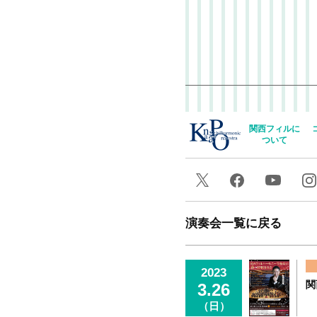
関西フィルに
ついて
演奏会一覧に戻る
2023
関
3.26
（日）