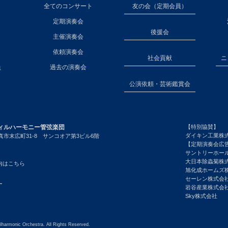
全てのコンサート
友の会（定期会員）
定期演奏会
後援会
主催演奏会
依頼演奏会
社会貢献
ニ
員
過去の演奏会
公演依頼・芸術鑑賞会
ィルハーモニー管弦楽団
【特別協賛】
ダイキン工業株
市末広町31-8 サンコオア第3ビル6階
【定期演奏会広
サントリーホー
大日本除蟲菊株
内はこちら
旭化成ホームズ
セーレン株式会
ー
岩谷産業株式会
Sky株式会社
lharmonic Orchestra. All Rights Reserved.