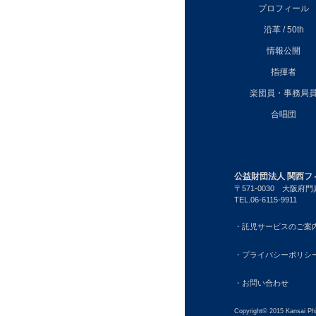
プロフィール
沿革 / 50th
情報公開
指揮者
楽団員・事務局
合唱団
公益財団法人 関西フ
〒571-0030
大阪府門真
TEL.06-6115-9911
・託児サービスのご案
・プライバシーポリシ
・お問い合わせ
Copyright© 2015 Kansai Phi