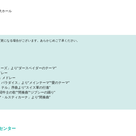
 大ホール
変更になる場合がございます。あらかじめご了承ください。
ォーズ」より“ダースベイダーのテーマ”
ドレー
王」メドレー
パラダイス」より“メインテーマ”“愛のテーマ”
テル」序曲より“スイス軍の行進”
牛士の歌”“間奏曲”“ジプシーの踊り”
・ルスティカーナ」より“間奏曲”
センター