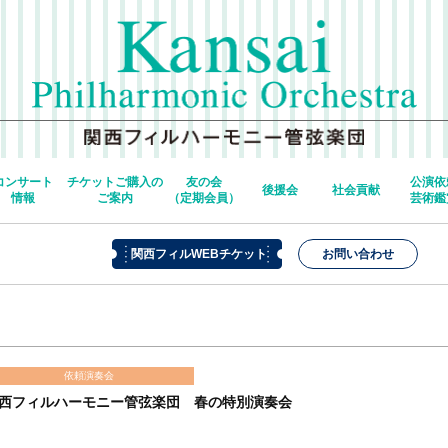
コンサート
チケットご購入の
友の会
公演依
後援会
社会貢献
情報
ご案内
（定期会員）
芸術鑑
関西フィルWEBチケット
お問い合わせ
依頼演奏会
西フィルハーモニー管弦楽団 春の特別演奏会