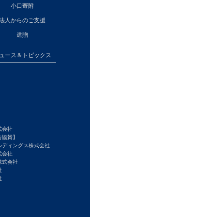
小口寄附
法人からのご支援
遺贈
ュース＆トピックス
式会社
告協賛】
ルディングス株式会社
式会社
株式会社
社
社