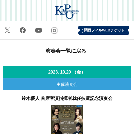
関西フィルWEBチケット
演奏会一覧に戻る
2023
10.20
（金）
.
主催演奏会
鈴木優人 首席客演指揮者就任披露記念演奏会