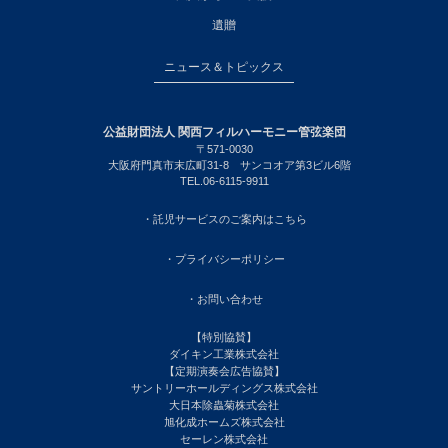
遺贈
ニュース＆トピックス
公益財団法人 関西フィルハーモニー管弦楽団
〒571-0030
大阪府門真市末広町31-8 サンコオア第3ビル6階
TEL.06-6115-9911
・託児サービスのご案内はこちら
・プライバシーポリシー
・お問い合わせ
【特別協賛】
ダイキン工業株式会社
【定期演奏会広告協賛】
サントリーホールディングス株式会社
大日本除蟲菊株式会社
旭化成ホームズ株式会社
セーレン株式会社