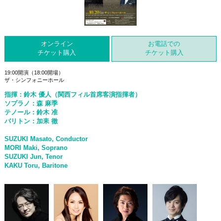
オンライン
お電話での
チケット
購入
チケット
購入
19:00開演（18:00開場）
ザ・シンフォニーホール
指揮：鈴木 優人（関西フィル首席客演指揮者）
ソプラノ：森 麻季
テノール：鈴木 准
バリトン：加耒 徹
SUZUKI Masato, Conductor
MORI Maki, Soprano
SUZUKI Jun, Tenor
KAKU Toru, Baritone