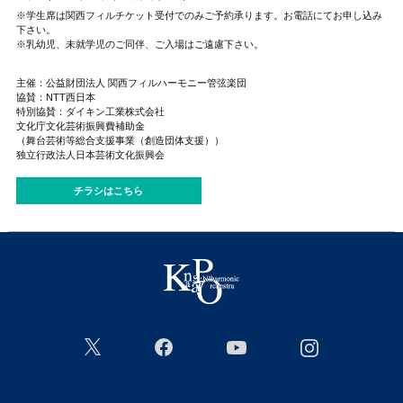
※学生席は関西フィルチケット受付でのみご予約承ります。お電話にてお申し込み
下さい。
※乳幼児、未就学児のご同伴、ご入場はご遠慮下さい。
主催：公益財団法人 関西フィルハーモニー管弦楽団
協賛：NTT西日本
特別協賛：ダイキン工業株式会社
文化庁文化芸術振興費補助金
（舞台芸術等総合支援事業（創造団体支援））
独立行政法人日本芸術文化振興会
チラシはこちら