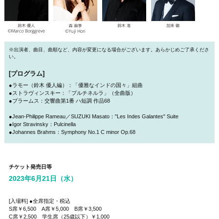
※出演者、曲目、曲順など、内容が変更になる場合がございます。あらかじめご了承くださ
い。
[プログラム]
●ラモー（鈴木 優人編）：「優雅なインドの国々」組曲
●ストラヴィンスキー：「プルチネルラ」（全曲版）
●ブラームス：交響曲第1番 ハ短調 作品68
●Jean-Philippe Rameau／SUZUKI Masato："Les Indes Galantes" Suite
●Igor Stravinsky：Pulcinella
●Johannes Brahms：Symphony No.1 C minor Op.68
チケット発売日等
2023年6月21日（水）
[入場料] ●全席指定・税込
S席￥6,500 A席￥5,000 B席￥3,500
C席￥2,500 学生席（25歳以下）￥1,000